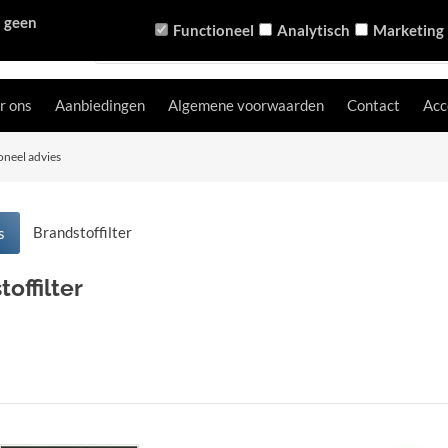
n geen
Functioneel
Analytisch
Marketing
r ons
Aanbiedingen
Algemene voorwaarden
Contact
Acc
oneel advies
Brandstoffilter
s
offilter