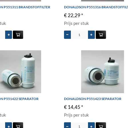
 P551311 BRANDSTOFFILTER
DONALDSON P551316 BRANDSTOFFIL
€ 22,29 *
stuk
Prijs per stuk
N P551422 SEPARATOR
DONALDSON P551423 SEPARATOR
*
€ 14,45 *
stuk
Prijs per stuk