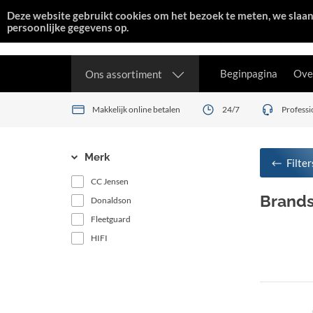
Deze website gebruikt cookies om het bezoek te meten, we slaa
persoonlijke gegevens op.
Beginpagina
Ove
Ons assortiment
Makkelijk online betalen
24/7
Professi
Merk
Filter
CC Jensen
Brandst
Donaldson
Fleetguard
HIFI