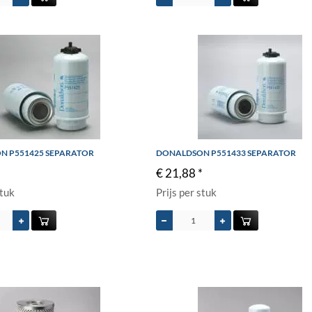
N P551425 SEPARATOR
DONALDSON P551433 SEPARATOR
*
€ 21,88 *
stuk
Prijs per stuk