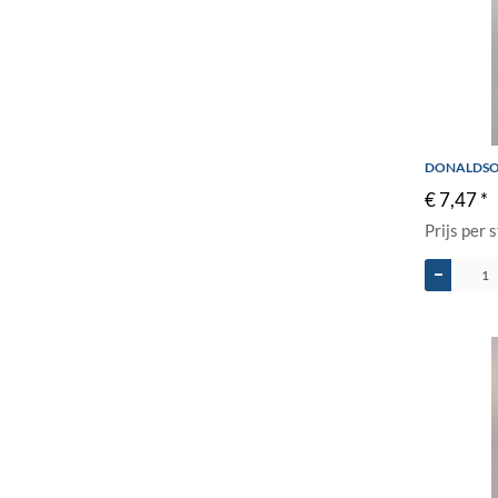
DONALDSON
€ 7,47 *
Prijs per 