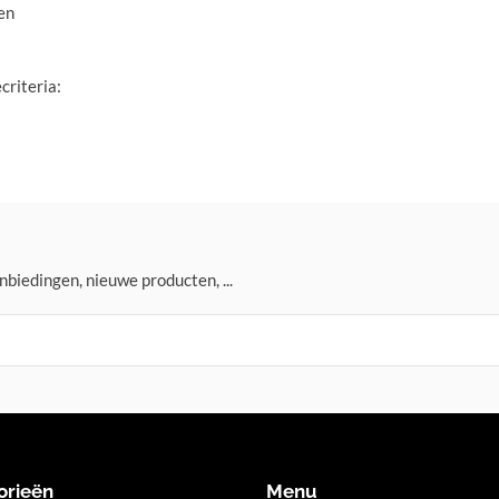
en
riteria:
nbiedingen, nieuwe producten, ...
orieën
Menu