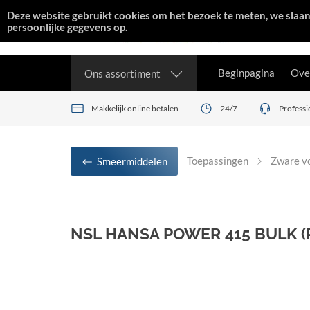
Deze website gebruikt cookies om het bezoek te meten, we slaa
persoonlijke gegevens op.
Beginpagina
Ove
Ons assortiment
Makkelijk online betalen
24/7
Professi
Toepassingen
Zware v
Smeermiddelen
NSL HANSA POWER 415 BULK (