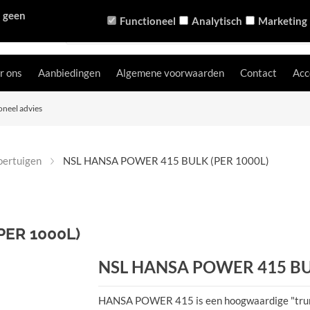
n geen
Functioneel
Analytisch
Marketing
r ons
Aanbiedingen
Algemene voorwaarden
Contact
Acc
oneel advies
oertuigen
NSL HANSA POWER 415 BULK (PER 1000L)
PER 1000L)
NSL HANSA POWER 415 BUL
HANSA POWER 415 is een hoogwaardige "trunk 